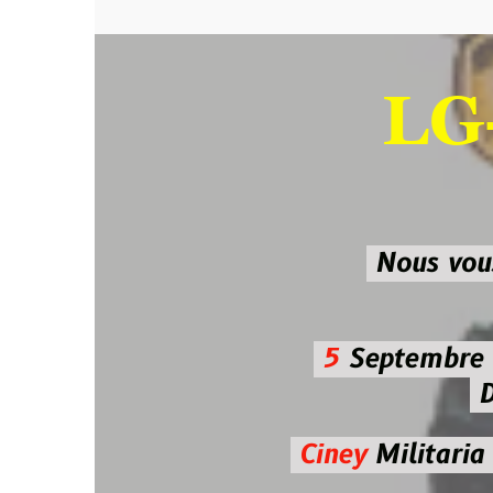
LG-M
SU
Nous vous atten
5
Septembre 2026 
De 7h00
Ciney
Militaria
Diman