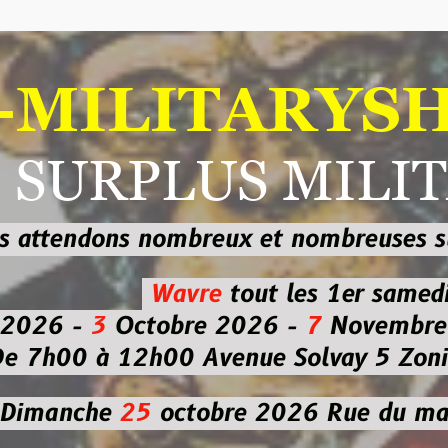
ILITARYSHOP
RPLUS MILITAI
dons nombreux et nombreuses
sur les
b
Wavre
tout les 1er samedi
-
3
Octobre 2026 -
7
Novembre 2026 
 à 12h00
Avenue Solvay 5 Zoning nor
che
25
octobre 2026
Rue du marché co