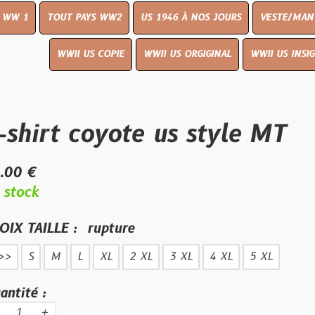
UT PAYS WW2
US 1946 À NOS JOURS
VESTE/MANTEAU
WWI
WWII US COPIE
WWII US ORGIGINAL
WWII US INSIGNES
LIVR
t coyote us style MT
E :
rupture
L
XL
2 XL
3 XL
4 XL
5 XL