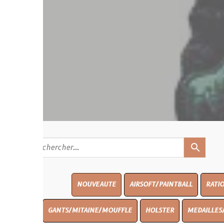
search
NOUVEAUTE
AIRSOFT/PAINTBALL
RATIONS
BLASO
GANTS/MITAINE/MOUFFLE
HOLSTER
MEDAILLES/INSIGNES