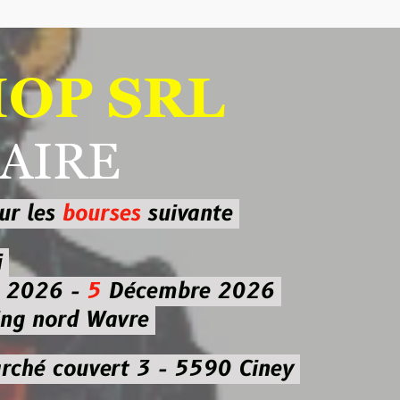
 SRL
RE
ourses
suivante
-
5
Décembre 2026
d Wavre
uvert 3 - 5590 Ciney