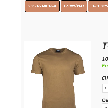
SURPLUS MILITAIRE
T-SHIRT/PULL
TOUT PAYS WW 1
TO
T-shir
10.00 €
En stock
CHOIX TAILL
>>>
S
M
Quantité :
-
+