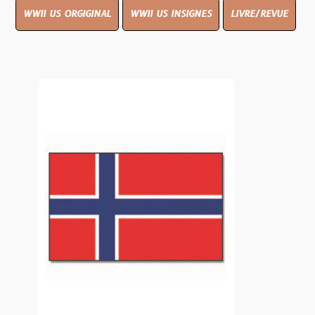
WWII US ORGIGINAL
WWII US INSIGNES
LIVRE/REVUE