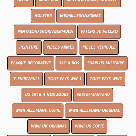
DIVERS
DRAPEAUX
GANTS/MITAINE/MOUFFLE
HOLSTER
MEDAILLES/INSIGNES
PANTALON/SHORT/BERMUDA
PATCHS 3D VELCRO
PEINTURE
PIÈCES ARMES
PIECES VEHICULE
PLAQUE DÉCORATIVE
SAC A DOS
SURPLUS MILITAIRE
T-SHIRT/PULL
TOUT PAYS WW 1
TOUT PAYS WW2
US 1946 À NOS JOURS
VESTE/MANTEAU
WWII ALLEMAND COPIE
WWII ALLEMAND ORIGINAL
WWII UK ORIGINAL
WWII US COPIE