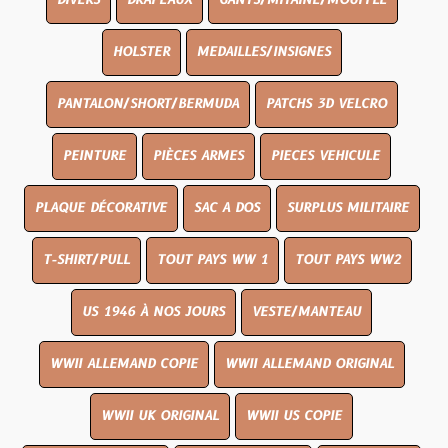
DIVERS
DRAPEAUX
GANTS/MITAINE/MOUFFLE
HOLSTER
MEDAILLES/INSIGNES
PANTALON/SHORT/BERMUDA
PATCHS 3D VELCRO
PEINTURE
PIÈCES ARMES
PIECES VEHICULE
PLAQUE DÉCORATIVE
SAC A DOS
SURPLUS MILITAIRE
T-SHIRT/PULL
TOUT PAYS WW 1
TOUT PAYS WW2
US 1946 À NOS JOURS
VESTE/MANTEAU
WWII ALLEMAND COPIE
WWII ALLEMAND ORIGINAL
WWII UK ORIGINAL
WWII US COPIE