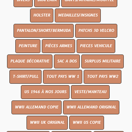
DIVERS
DRAPEAUX
GANTS/MITAINE/MOUFFLE
HOLSTER
MEDAILLES/INSIGNES
PANTALON/SHORT/BERMUDA
PATCHS 3D VELCRO
PEINTURE
PIÈCES ARMES
PIECES VEHICULE
PLAQUE DÉCORATIVE
SAC A DOS
SURPLUS MILITAIRE
T-SHIRT/PULL
TOUT PAYS WW 1
TOUT PAYS WW2
US 1946 À NOS JOURS
VESTE/MANTEAU
WWII ALLEMAND COPIE
WWII ALLEMAND ORIGINAL
WWII UK ORIGINAL
WWII US COPIE