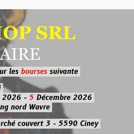
 SRL
RE
ourses
suivante
-
5
Décembre 2026
d Wavre
uvert 3 - 5590 Ciney