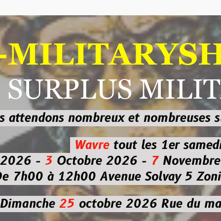
ILITARYSHOP
RPLUS MILITAI
dons nombreux et nombreuses
sur les
b
Wavre
tout les 1er samedi
-
3
Octobre 2026 -
7
Novembre 2026 
 à 12h00
Avenue Solvay 5 Zoning nor
che
25
octobre 2026
Rue du marché co