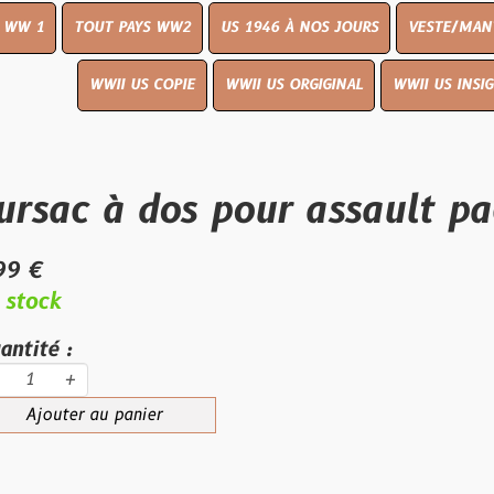
UT PAYS WW2
US 1946 À NOS JOURS
VESTE/MANTEAU
WWI
WWII US COPIE
WWII US ORGIGINAL
WWII US INSIGNES
LIVR
 à dos pour assault pack pe
au panier