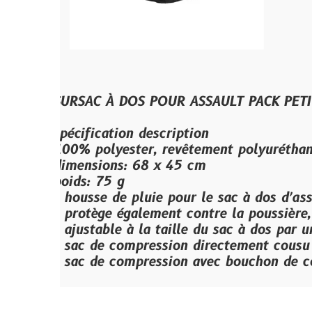
SURSAC À DOS POUR ASSAULT PACK PETIT NOIR
pécification description
00% polyester, revêtement polyuréthane
imensions: 68 x 45 cm
oids: 75 g
 housse de pluie pour le sac à dos d′assault US de
 protège également contre la poussière, le sable, 
 ajustable à la taille du sac à dos par un élastiq
 sac de compression directement cousu à la couv
 sac de compression avec bouchon de cordon
Site créé a