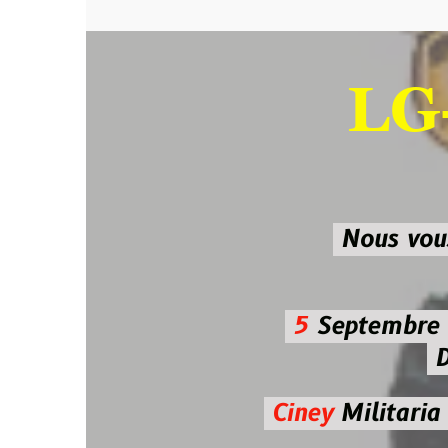
LG-M
SU
Nous vous atten
5
Septembre 2026 
De 7h00
Ciney
Militaria
Diman