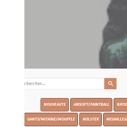
search
NOUVEAUTE
AIRSOFT/PAINTBALL
RATIONS
BLASO
GANTS/MITAINE/MOUFFLE
HOLSTER
MEDAILLES/INSIGNES