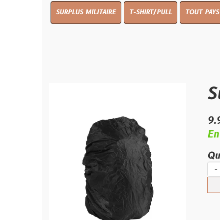
SURPLUS MILITAIRE
T-SHIRT/PULL
TOUT PAYS WW 1
TO
Sursac
9.99 €
En stock
Quantité :
-
+
Ajouter 