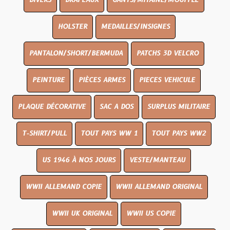
DIVERS
DRAPEAUX
GANTS/MITAINE/MOUFFLE
HOLSTER
MEDAILLES/INSIGNES
PANTALON/SHORT/BERMUDA
PATCHS 3D VELCRO
PEINTURE
PIÈCES ARMES
PIECES VEHICULE
PLAQUE DÉCORATIVE
SAC A DOS
SURPLUS MILITAIRE
T-SHIRT/PULL
TOUT PAYS WW 1
TOUT PAYS WW2
US 1946 À NOS JOURS
VESTE/MANTEAU
WWII ALLEMAND COPIE
WWII ALLEMAND ORIGINAL
WWII UK ORIGINAL
WWII US COPIE