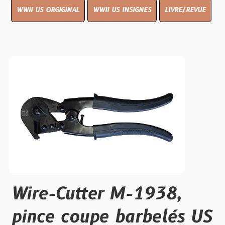
WWII US ORGIGINAL
WWII US INSIGNES
LIVRE/REVUE
Wire-Cutter M-1938,
pince coupe barbelés US