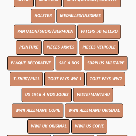
DIVERS
DRAPEAUX
GANTS/MITAINE/MOUFFLE
HOLSTER
MEDAILLES/INSIGNES
PANTALON/SHORT/BERMUDA
PATCHS 3D VELCRO
PEINTURE
PIÈCES ARMES
PIECES VEHICULE
PLAQUE DÉCORATIVE
SAC A DOS
SURPLUS MILITAIRE
T-SHIRT/PULL
TOUT PAYS WW 1
TOUT PAYS WW2
US 1946 À NOS JOURS
VESTE/MANTEAU
WWII ALLEMAND COPIE
WWII ALLEMAND ORIGINAL
WWII UK ORIGINAL
WWII US COPIE