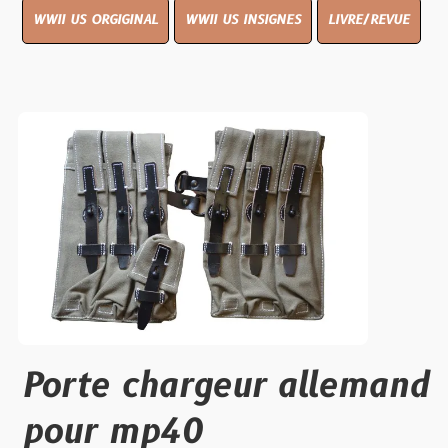
WWII US ORGIGINAL
WWII US INSIGNES
LIVRE/REVUE
Porte chargeur allemand
pour mp40