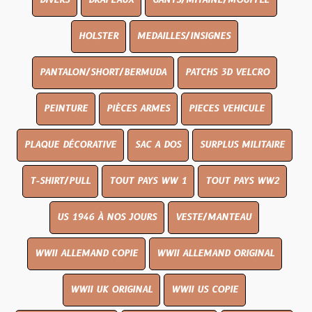
DIVERS
DRAPEAUX
GANTS/MITAINE/MOUFFLE
HOLSTER
MEDAILLES/INSIGNES
PANTALON/SHORT/BERMUDA
PATCHS 3D VELCRO
PEINTURE
PIÈCES ARMES
PIECES VEHICULE
PLAQUE DÉCORATIVE
SAC A DOS
SURPLUS MILITAIRE
T-SHIRT/PULL
TOUT PAYS WW 1
TOUT PAYS WW2
US 1946 À NOS JOURS
VESTE/MANTEAU
WWII ALLEMAND COPIE
WWII ALLEMAND ORIGINAL
WWII UK ORIGINAL
WWII US COPIE