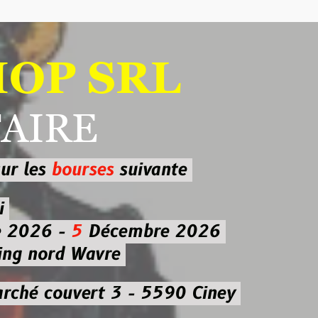
 SRL
RE
ourses
suivante
-
5
Décembre 2026
d Wavre
uvert 3 - 5590 Ciney