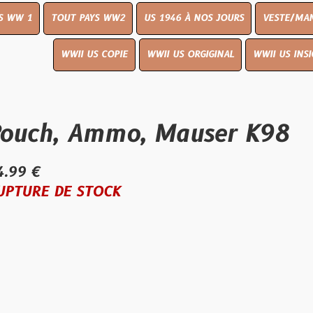
OUT PAYS WW2
US 1946 À NOS JOURS
VESTE/MANTEAU
WWI
WWII US COPIE
WWII US ORGIGINAL
WWII US INSIGNES
LIVR
, Ammo, Mauser K98
E STOCK