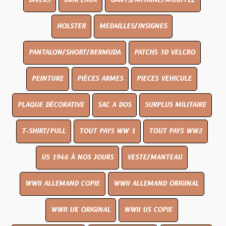
DIVERS
DRAPEAUX
GANTS/MITAINE/MOUFFLE
HOLSTER
MEDAILLES/INSIGNES
PANTALON/SHORT/BERMUDA
PATCHS 3D VELCRO
PEINTURE
PIÈCES ARMES
PIECES VEHICULE
PLAQUE DÉCORATIVE
SAC A DOS
SURPLUS MILITAIRE
T-SHIRT/PULL
TOUT PAYS WW 1
TOUT PAYS WW2
US 1946 À NOS JOURS
VESTE/MANTEAU
WWII ALLEMAND COPIE
WWII ALLEMAND ORIGINAL
WWII UK ORIGINAL
WWII US COPIE