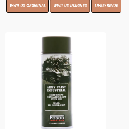
WWII US ORGIGINAL
WWII US INSIGNES
LIVRE/REVUE