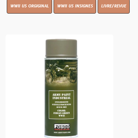
WWII US ORGIGINAL
WWII US INSIGNES
LIVRE/REVUE