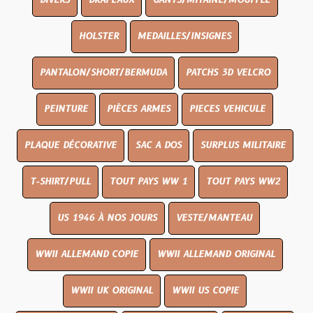
DIVERS
DRAPEAUX
GANTS/MITAINE/MOUFFLE
HOLSTER
MEDAILLES/INSIGNES
PANTALON/SHORT/BERMUDA
PATCHS 3D VELCRO
PEINTURE
PIÈCES ARMES
PIECES VEHICULE
PLAQUE DÉCORATIVE
SAC A DOS
SURPLUS MILITAIRE
T-SHIRT/PULL
TOUT PAYS WW 1
TOUT PAYS WW2
US 1946 À NOS JOURS
VESTE/MANTEAU
WWII ALLEMAND COPIE
WWII ALLEMAND ORIGINAL
WWII UK ORIGINAL
WWII US COPIE