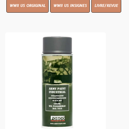
WWII US ORGIGINAL
WWII US INSIGNES
LIVRE/REVUE