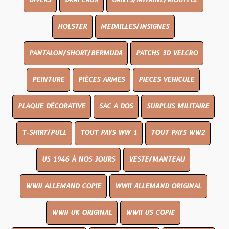
DIVERS
DRAPEAUX
GANTS/MITAINE/MOUFFLE
HOLSTER
MEDAILLES/INSIGNES
PANTALON/SHORT/BERMUDA
PATCHS 3D VELCRO
PEINTURE
PIÈCES ARMES
PIECES VEHICULE
PLAQUE DÉCORATIVE
SAC A DOS
SURPLUS MILITAIRE
T-SHIRT/PULL
TOUT PAYS WW 1
TOUT PAYS WW2
US 1946 À NOS JOURS
VESTE/MANTEAU
WWII ALLEMAND COPIE
WWII ALLEMAND ORIGINAL
WWII UK ORIGINAL
WWII US COPIE