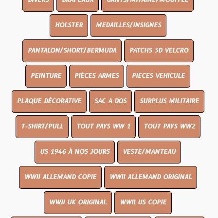
DIVERS
DRAPEAUX
GANTS/MITAINE/MOUFFLE
HOLSTER
MEDAILLES/INSIGNES
PANTALON/SHORT/BERMUDA
PATCHS 3D VELCRO
PEINTURE
PIÈCES ARMES
PIECES VEHICULE
PLAQUE DÉCORATIVE
SAC A DOS
SURPLUS MILITAIRE
T-SHIRT/PULL
TOUT PAYS WW 1
TOUT PAYS WW2
US 1946 À NOS JOURS
VESTE/MANTEAU
WWII ALLEMAND COPIE
WWII ALLEMAND ORIGINAL
WWII UK ORIGINAL
WWII US COPIE