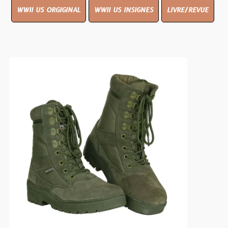
WWII US ORGIGINAL
WWII US INSIGNES
LIVRE/REVUE