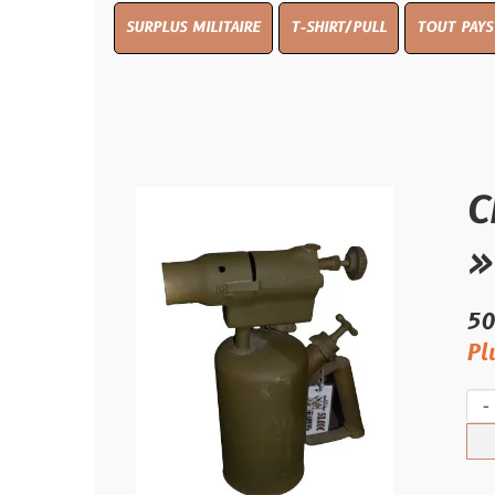
SURPLUS MILITAIRE
T-SHIRT/PULL
TOUT PAYS WW 1
TO
CHALU
»
50.00 €
Plus qu'un s
-
+
Ach