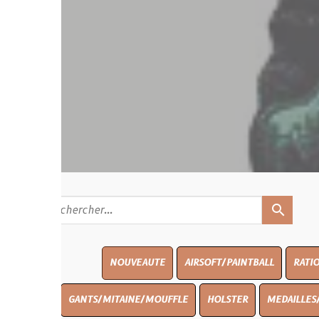
search
NOUVEAUTE
AIRSOFT/PAINTBALL
RATIONS
BLASO
GANTS/MITAINE/MOUFFLE
HOLSTER
MEDAILLES/INSIGNES