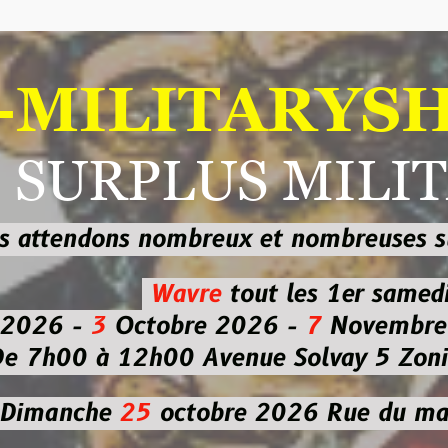
ILITARYSHOP
RPLUS MILITAI
dons nombreux et nombreuses
sur les
b
Wavre
tout les 1er samedi
-
3
Octobre 2026 -
7
Novembre 2026 
 à 12h00
Avenue Solvay 5 Zoning nor
che
25
octobre 2026
Rue du marché co