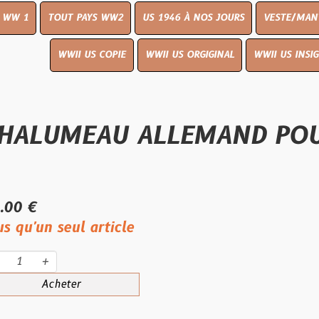
UT PAYS WW2
US 1946 À NOS JOURS
VESTE/MANTEAU
WWI
WWII US COPIE
WWII US ORGIGINAL
WWII US INSIGNES
LIVR
MEAU ALLEMAND POUR VÉH
eul article
eter