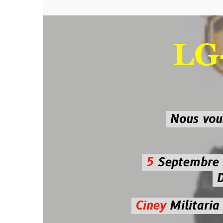
LG-M
SU
Nous vous atten
5
Septembre 2026 
De 7h00
Ciney
Militaria
Diman