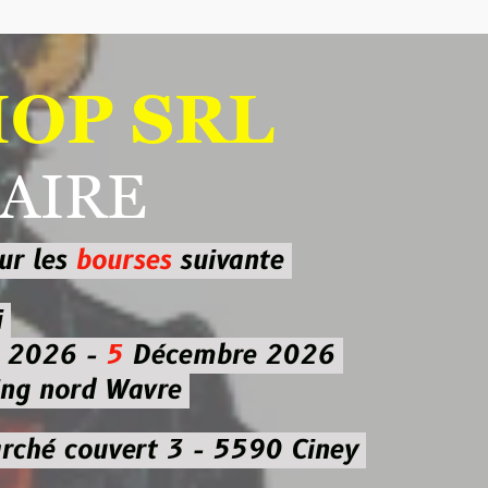
 SRL
RE
ourses
suivante
-
5
Décembre 2026
d Wavre
uvert 3 - 5590 Ciney