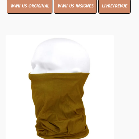
WWII US ORGIGINAL
WWII US INSIGNES
LIVRE/REVUE