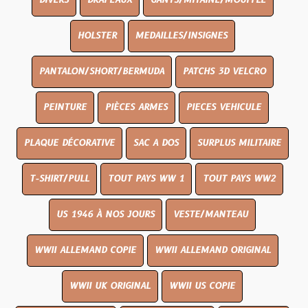
DIVERS
DRAPEAUX
GANTS/MITAINE/MOUFFLE
HOLSTER
MEDAILLES/INSIGNES
PANTALON/SHORT/BERMUDA
PATCHS 3D VELCRO
PEINTURE
PIÈCES ARMES
PIECES VEHICULE
PLAQUE DÉCORATIVE
SAC A DOS
SURPLUS MILITAIRE
T-SHIRT/PULL
TOUT PAYS WW 1
TOUT PAYS WW2
US 1946 À NOS JOURS
VESTE/MANTEAU
WWII ALLEMAND COPIE
WWII ALLEMAND ORIGINAL
WWII UK ORIGINAL
WWII US COPIE