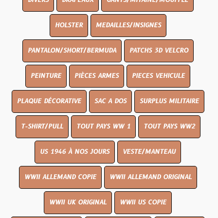
DIVERS
DRAPEAUX
GANTS/MITAINE/MOUFFLE
HOLSTER
MEDAILLES/INSIGNES
PANTALON/SHORT/BERMUDA
PATCHS 3D VELCRO
PEINTURE
PIÈCES ARMES
PIECES VEHICULE
PLAQUE DÉCORATIVE
SAC A DOS
SURPLUS MILITAIRE
T-SHIRT/PULL
TOUT PAYS WW 1
TOUT PAYS WW2
US 1946 À NOS JOURS
VESTE/MANTEAU
WWII ALLEMAND COPIE
WWII ALLEMAND ORIGINAL
WWII UK ORIGINAL
WWII US COPIE