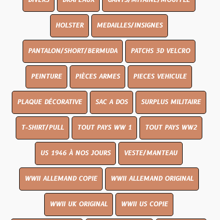
DIVERS
DRAPEAUX
GANTS/MITAINE/MOUFFLE
HOLSTER
MEDAILLES/INSIGNES
PANTALON/SHORT/BERMUDA
PATCHS 3D VELCRO
PEINTURE
PIÈCES ARMES
PIECES VEHICULE
PLAQUE DÉCORATIVE
SAC A DOS
SURPLUS MILITAIRE
T-SHIRT/PULL
TOUT PAYS WW 1
TOUT PAYS WW2
US 1946 À NOS JOURS
VESTE/MANTEAU
WWII ALLEMAND COPIE
WWII ALLEMAND ORIGINAL
WWII UK ORIGINAL
WWII US COPIE