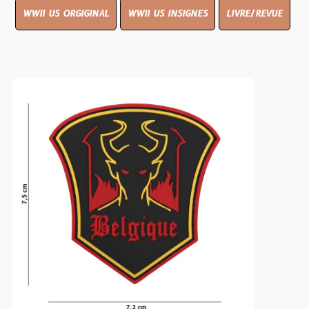
WWII US ORGIGINAL
WWII US INSIGNES
LIVRE/REVUE