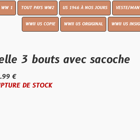
UT PAYS WW2
US 1946 À NOS JOURS
VESTE/MANTEAU
WWI
WWII US COPIE
WWII US ORGIGINAL
WWII US INSIGNES
LIVR
3 bouts avec sacoche
E STOCK