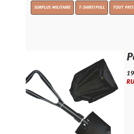
SURPLUS MILITAIRE
T-SHIRT/PULL
TOUT PAYS WW 1
TO
Pelle 
19.99 €
RUPTURE D