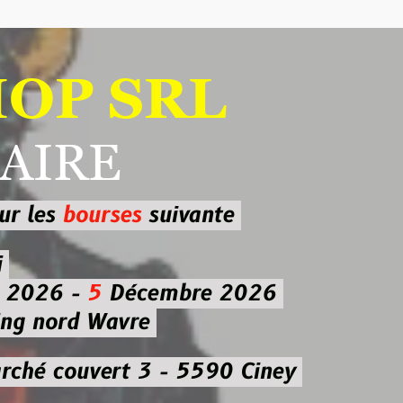
 SRL
RE
ourses
suivante
-
5
Décembre 2026
d Wavre
uvert 3 - 5590 Ciney