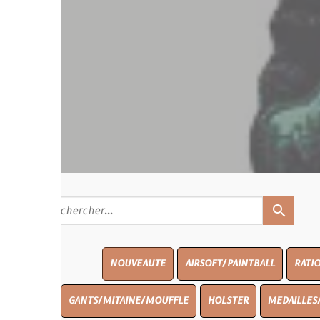
search
NOUVEAUTE
AIRSOFT/PAINTBALL
RATIONS
BLASO
GANTS/MITAINE/MOUFFLE
HOLSTER
MEDAILLES/INSIGNES