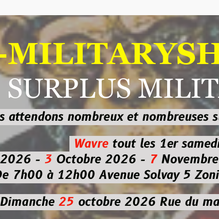
ILITARYSHOP
RPLUS MILITAI
dons nombreux et nombreuses
sur les
b
Wavre
tout les 1er samedi
-
3
Octobre 2026 -
7
Novembre 2026 
 à 12h00
Avenue Solvay 5 Zoning nor
che
25
octobre 2026
Rue du marché co