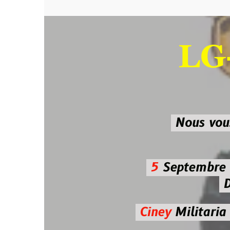
LG-M
SU
Nous vous atten
5
Septembre 2026 
De 7h00
Ciney
Militaria
Diman