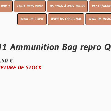
UT PAYS WW2
US 1946 À NOS JOURS
VESTE/MANTEAU
WWI
WWII US COPIE
WWII US ORGIGINAL
WWII US INSIGNES
LIVR
munition Bag repro QMI
E STOCK