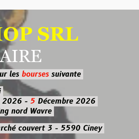
 SRL
RE
ourses
suivante
-
5
Décembre 2026
d Wavre
uvert 3 - 5590 Ciney