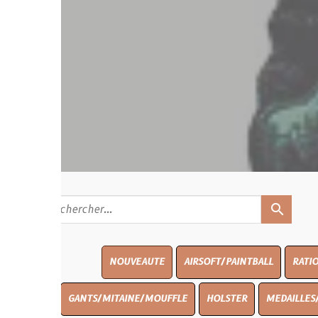
search
NOUVEAUTE
AIRSOFT/PAINTBALL
RATIONS
BLASO
GANTS/MITAINE/MOUFFLE
HOLSTER
MEDAILLES/INSIGNES