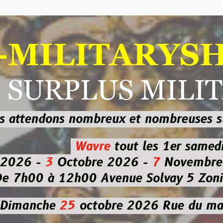
ILITARYSHOP
RPLUS MILITAI
dons nombreux et nombreuses
sur les
b
Wavre
tout les 1er samedi
-
3
Octobre 2026 -
7
Novembre 2026 
 à 12h00
Avenue Solvay 5 Zoning nor
che
25
octobre 2026
Rue du marché co