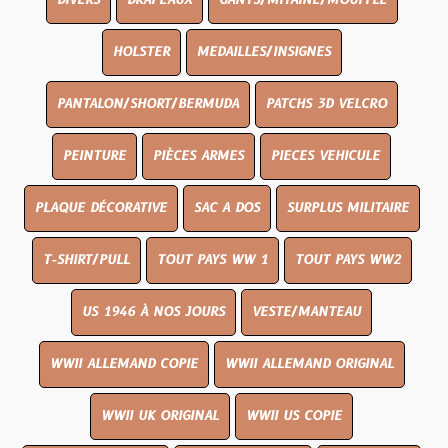
DIVERS
DRAPEAUX
GANTS/MITAINE/MOUFFLE
HOLSTER
MEDAILLES/INSIGNES
PANTALON/SHORT/BERMUDA
PATCHS 3D VELCRO
PEINTURE
PIÈCES ARMES
PIECES VEHICULE
PLAQUE DÉCORATIVE
SAC A DOS
SURPLUS MILITAIRE
T-SHIRT/PULL
TOUT PAYS WW 1
TOUT PAYS WW2
US 1946 À NOS JOURS
VESTE/MANTEAU
WWII ALLEMAND COPIE
WWII ALLEMAND ORIGINAL
WWII UK ORIGINAL
WWII US COPIE