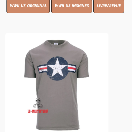
WWII US ORGIGINAL
WWII US INSIGNES
LIVRE/REVUE