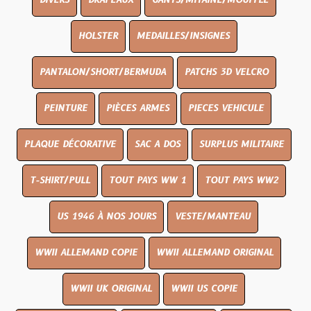
DIVERS
DRAPEAUX
GANTS/MITAINE/MOUFFLE
HOLSTER
MEDAILLES/INSIGNES
PANTALON/SHORT/BERMUDA
PATCHS 3D VELCRO
PEINTURE
PIÈCES ARMES
PIECES VEHICULE
PLAQUE DÉCORATIVE
SAC A DOS
SURPLUS MILITAIRE
T-SHIRT/PULL
TOUT PAYS WW 1
TOUT PAYS WW2
US 1946 À NOS JOURS
VESTE/MANTEAU
WWII ALLEMAND COPIE
WWII ALLEMAND ORIGINAL
WWII UK ORIGINAL
WWII US COPIE