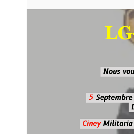
LG-M
SU
Nous vous atten
5
Septembre 2026 
De 7h00
Ciney
Militaria
Diman