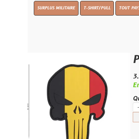
SURPLUS MILITAIRE
T-SHIRT/PULL
TOUT PAYS WW 1
T
Punis
3.50 €
En stock
Quantité :
-
+
Ajouter 