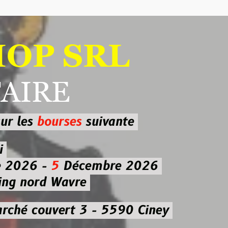
 SRL
RE
ourses
suivante
-
5
Décembre 2026
d Wavre
uvert 3 - 5590 Ciney