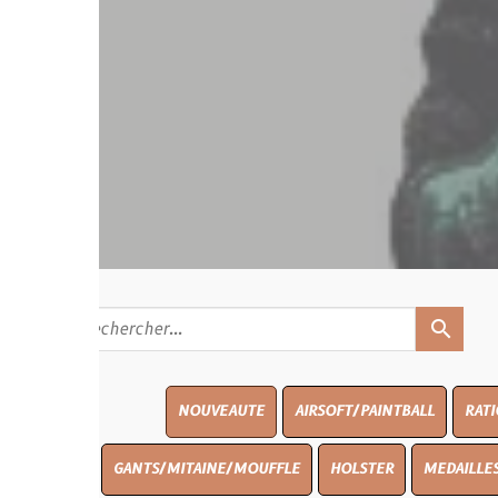
search
NOUVEAUTE
AIRSOFT/PAINTBALL
RATIONS
BLAS
GANTS/MITAINE/MOUFFLE
HOLSTER
MEDAILLES/INSIGNES