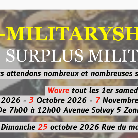
ILITARYSHOP
RPLUS MILITAI
dons nombreux et nombreuses
sur les
b
Wavre
tout les 1er samedi
-
3
Octobre 2026 -
7
Novembre 2026 
 à 12h00
Avenue Solvay 5 Zoning nor
che
25
octobre 2026
Rue du marché co