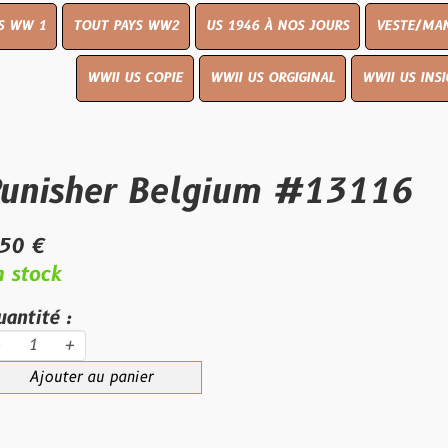
OUT PAYS WW2
US 1946 À NOS JOURS
VESTE/MANTEAU
WWI
WWII US COPIE
WWII US ORGIGINAL
WWII US INSIGNES
LIVR
her Belgium #13116
au panier