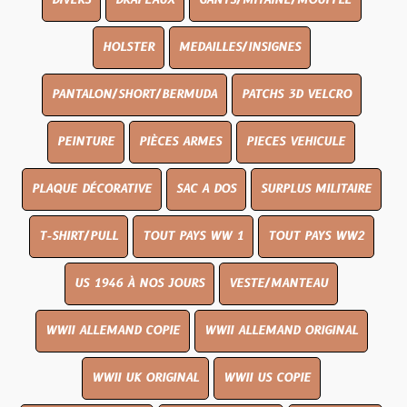
DIVERS
DRAPEAUX
GANTS/MITAINE/MOUFFLE
HOLSTER
MEDAILLES/INSIGNES
PANTALON/SHORT/BERMUDA
PATCHS 3D VELCRO
PEINTURE
PIÈCES ARMES
PIECES VEHICULE
PLAQUE DÉCORATIVE
SAC A DOS
SURPLUS MILITAIRE
T-SHIRT/PULL
TOUT PAYS WW 1
TOUT PAYS WW2
US 1946 À NOS JOURS
VESTE/MANTEAU
WWII ALLEMAND COPIE
WWII ALLEMAND ORIGINAL
WWII UK ORIGINAL
WWII US COPIE