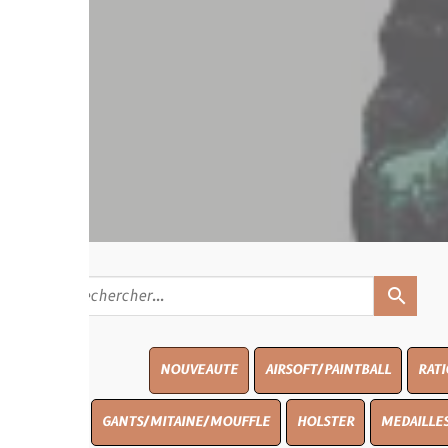
search
NOUVEAUTE
AIRSOFT/PAINTBALL
RATIONS
BLAS
GANTS/MITAINE/MOUFFLE
HOLSTER
MEDAILLES/INSIGNES