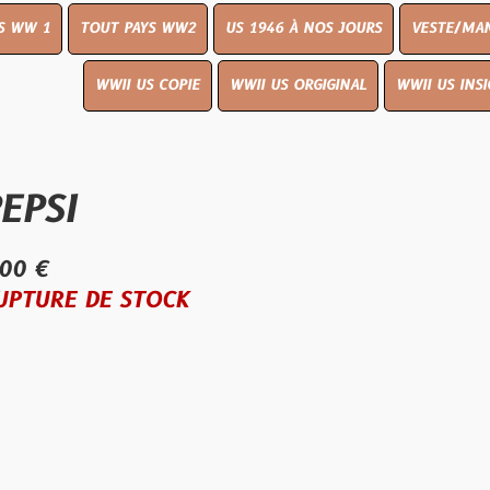
OUT PAYS WW2
US 1946 À NOS JOURS
VESTE/MANTEAU
WWI
WWII US COPIE
WWII US ORGIGINAL
WWII US INSIGNES
LIVR
E STOCK