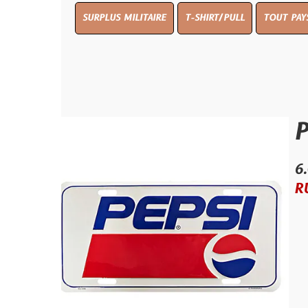
SURPLUS MILITAIRE
T-SHIRT/PULL
TOUT PAYS WW 1
T
PEPSI
6.00 €
RUPTURE D