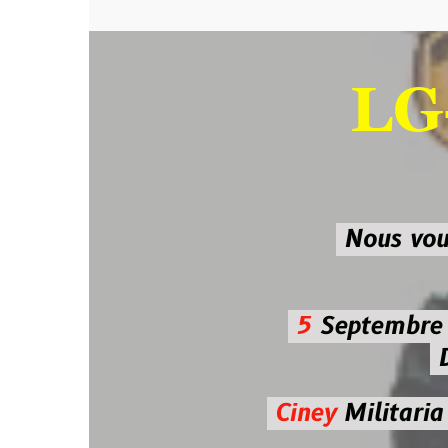
LG-M
SU
Nous vous atten
5
Septembre 2026 
De 7h00
Ciney
Militaria
Diman