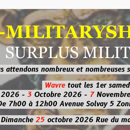
ILITARYSHOP
RPLUS MILITAI
dons nombreux et nombreuses
sur les
b
Wavre
tout les 1er samedi
-
3
Octobre 2026 -
7
Novembre 2026 
 à 12h00
Avenue Solvay 5 Zoning nor
che
25
octobre 2026
Rue du marché co