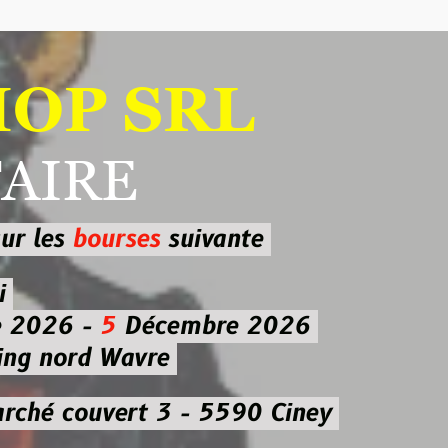
 SRL
RE
ourses
suivante
-
5
Décembre 2026
d Wavre
uvert 3 - 5590 Ciney