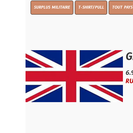
SURPLUS MILITAIRE
T-SHIRT/PULL
TOUT PAYS WW 1
TO
GRAND
6.99 €
RUPTURE D