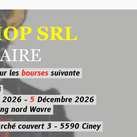
 SRL
RE
ourses
suivante
-
5
Décembre 2026
d Wavre
uvert 3 - 5590 Ciney