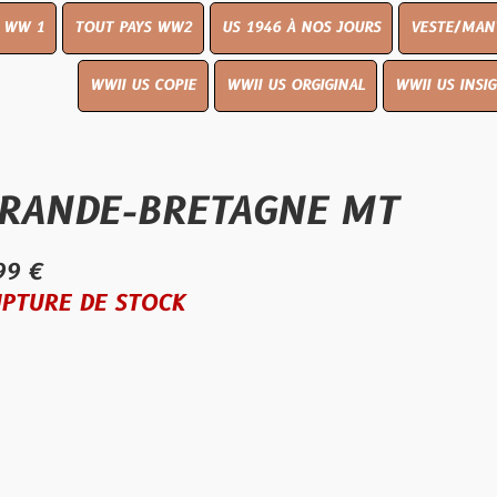
UT PAYS WW2
US 1946 À NOS JOURS
VESTE/MANTEAU
WWI
WWII US COPIE
WWII US ORGIGINAL
WWII US INSIGNES
LIVR
E-BRETAGNE MT
E STOCK