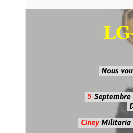
LG-M
SU
Nous vous atten
5
Septembre 2026 
De 7h00
Ciney
Militaria
Diman