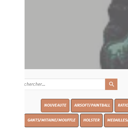
search
NOUVEAUTE
AIRSOFT/PAINTBALL
RATIONS
BLASO
GANTS/MITAINE/MOUFFLE
HOLSTER
MEDAILLES/INSIGNES