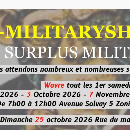
ILITARYSHOP
RPLUS MILITAI
dons nombreux et nombreuses
sur les
b
Wavre
tout les 1er samedi
-
3
Octobre 2026 -
7
Novembre 2026 
 à 12h00
Avenue Solvay 5 Zoning nor
che
25
octobre 2026
Rue du marché co