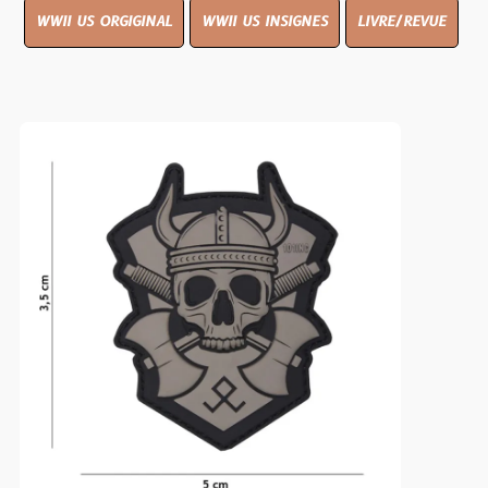
WWII US ORGIGINAL
WWII US INSIGNES
LIVRE/REVUE