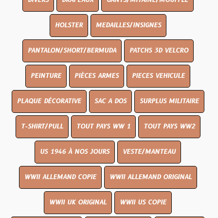
DIVERS
DRAPEAUX
GANTS/MITAINE/MOUFFLE
HOLSTER
MEDAILLES/INSIGNES
PANTALON/SHORT/BERMUDA
PATCHS 3D VELCRO
PEINTURE
PIÈCES ARMES
PIECES VEHICULE
PLAQUE DÉCORATIVE
SAC A DOS
SURPLUS MILITAIRE
T-SHIRT/PULL
TOUT PAYS WW 1
TOUT PAYS WW2
US 1946 À NOS JOURS
VESTE/MANTEAU
WWII ALLEMAND COPIE
WWII ALLEMAND ORIGINAL
WWII UK ORIGINAL
WWII US COPIE