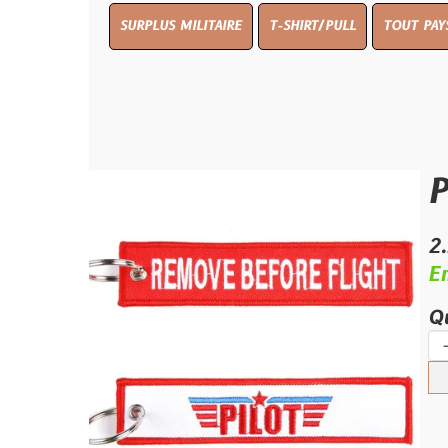
SURPLUS MILITAIRE
T-SHIRT/PULL
TOUT PAYS WW 1
T
Porte-
2.50 €
En stock
Quantité :
-
+
Ajouter 