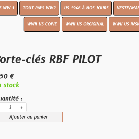
OUT PAYS WW2
US 1946 À NOS JOURS
VESTE/MANTEAU
WWI
WWII US COPIE
WWII US ORGIGINAL
WWII US INSIGNES
LIVR
clés RBF PILOT
au panier