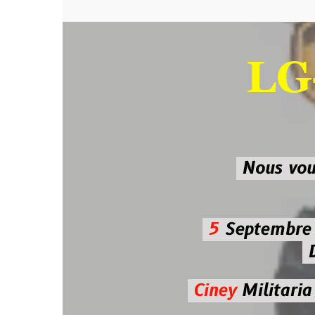
LG-M
SU
Nous vous atten
5
Septembre 2026 
De 7h00
Ciney
Militaria
Diman