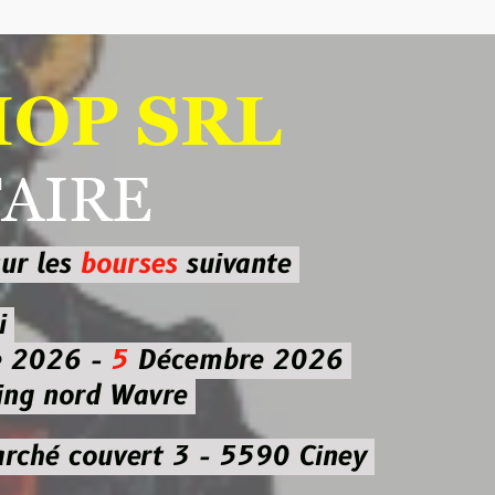
 SRL
RE
ourses
suivante
-
5
Décembre 2026
d Wavre
uvert 3 - 5590 Ciney