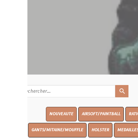
search
NOUVEAUTE
AIRSOFT/PAINTBALL
RATIONS
BLAS
GANTS/MITAINE/MOUFFLE
HOLSTER
MEDAILLES/INSIGNES