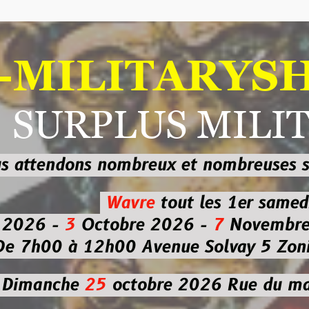
ILITARYSHOP
RPLUS MILITAI
dons nombreux et nombreuses
sur les
b
Wavre
tout les 1er samedi
-
3
Octobre 2026 -
7
Novembre 2026 
 à 12h00
Avenue Solvay 5 Zoning nor
che
25
octobre 2026
Rue du marché co