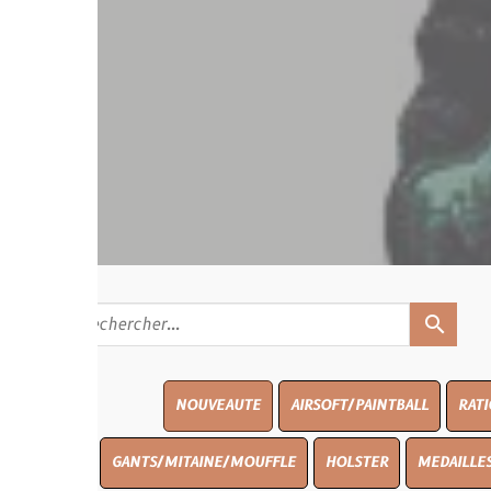
search
NOUVEAUTE
AIRSOFT/PAINTBALL
RATIONS
BLAS
GANTS/MITAINE/MOUFFLE
HOLSTER
MEDAILLES/INSIGNES