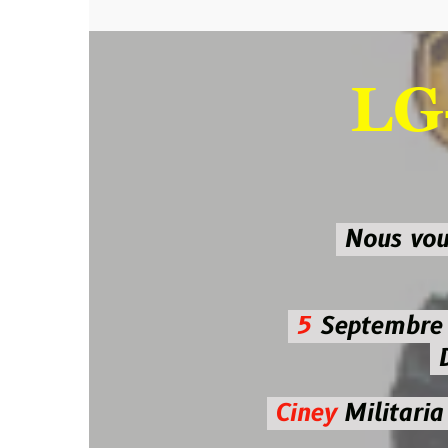
LG-M
SU
Nous vous atten
5
Septembre 2026 
De 7h00
Ciney
Militaria
Diman