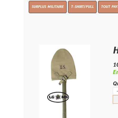
SURPLUS MILITAIRE
T-SHIRT/PULL
TOUT PAYS WW 1
T
Housse
10.50 €
En stock
Quantité :
-
+
Ajouter 