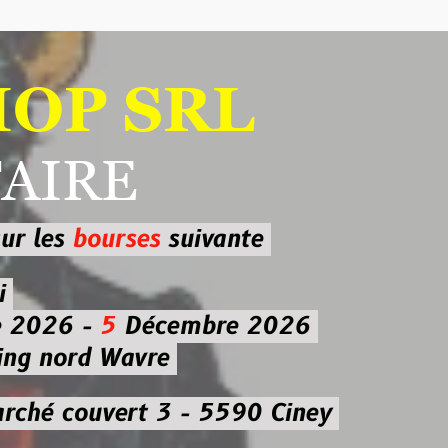
 SRL
RE
ourses
suivante
-
5
Décembre 2026
d Wavre
uvert 3 - 5590 Ciney