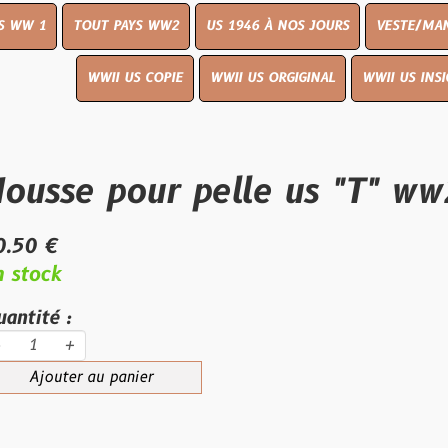
OUT PAYS WW2
US 1946 À NOS JOURS
VESTE/MANTEAU
WWI
WWII US COPIE
WWII US ORGIGINAL
WWII US INSIGNES
LIVR
 pour pelle us "T" ww2 M
au panier