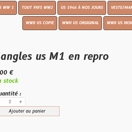
OUT PAYS WW2
US 1946 À NOS JOURS
VESTE/MANTEAU
WWI
WWII US COPIE
WWII US ORGIGINAL
WWII US INSIGNES
LIVR
s us M1 en repro
au panier