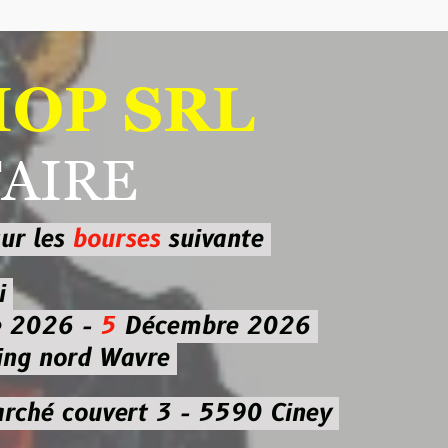
 SRL
RE
ourses
suivante
-
5
Décembre 2026
d Wavre
uvert 3 - 5590 Ciney