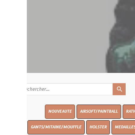
search
NOUVEAUTE
AIRSOFT/PAINTBALL
RATIONS
BLAS
GANTS/MITAINE/MOUFFLE
HOLSTER
MEDAILLES/INSIGNES