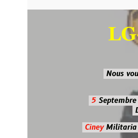
LG-M
SU
Nous vous atten
5
Septembre 2026 
De 7h00
Ciney
Militaria
Diman