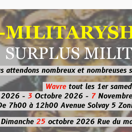
ILITARYSHOP
RPLUS MILITAI
dons nombreux et nombreuses
sur les
b
Wavre
tout les 1er samedi
-
3
Octobre 2026 -
7
Novembre 2026 
 à 12h00
Avenue Solvay 5 Zoning nor
che
25
octobre 2026
Rue du marché co