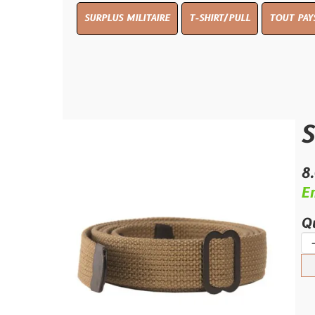
SURPLUS MILITAIRE
T-SHIRT/PULL
TOUT PAYS WW 1
T
Sangle
8.00 €
En stock
Quantité :
-
+
Ajouter 