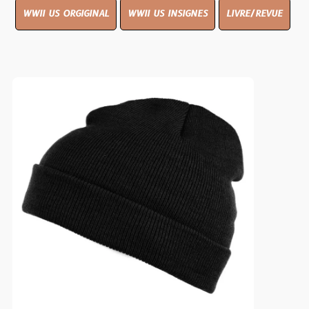
WWII US ORGIGINAL
WWII US INSIGNES
LIVRE/REVUE