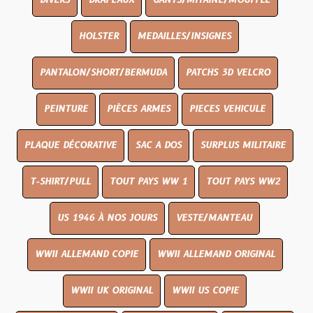
DIVERS
DRAPEAUX
GANTS/MITAINE/MOUFFLE
HOLSTER
MEDAILLES/INSIGNES
PANTALON/SHORT/BERMUDA
PATCHS 3D VELCRO
PEINTURE
PIÈCES ARMES
PIECES VEHICULE
PLAQUE DÉCORATIVE
SAC A DOS
SURPLUS MILITAIRE
T-SHIRT/PULL
TOUT PAYS WW 1
TOUT PAYS WW2
US 1946 À NOS JOURS
VESTE/MANTEAU
WWII ALLEMAND COPIE
WWII ALLEMAND ORIGINAL
WWII UK ORIGINAL
WWII US COPIE