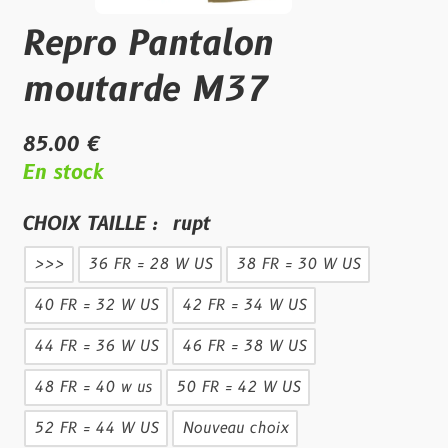
Repro Pantalon
moutarde M37
85.00 €
En stock
CHOIX TAILLE :
rupt
>>>
36 FR = 28 W US
38 FR = 30 W US
40 FR = 32 W US
42 FR = 34 W US
44 FR = 36 W US
46 FR = 38 W US
48 FR = 40 w us
50 FR = 42 W US
52 FR = 44 W US
Nouveau choix