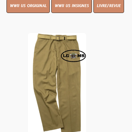
WWII US ORGIGINAL
WWII US INSIGNES
LIVRE/REVUE