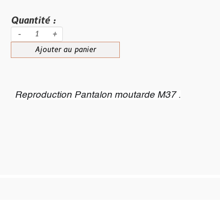
Quantité :
-
+
Ajouter au panier
Reproduction Pantalon moutarde M37 .
Site créé avec
-
Mentions légales
-
Conditions Générales de Vente
Personnaliser les cookies