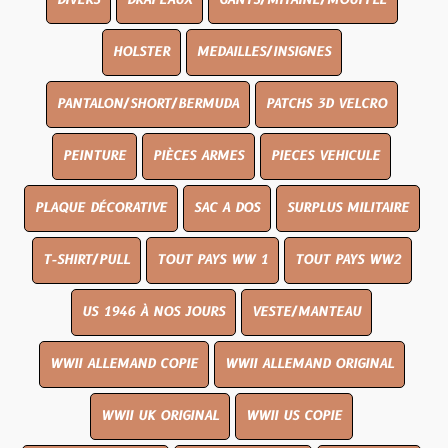
DIVERS
DRAPEAUX
GANTS/MITAINE/MOUFFLE
HOLSTER
MEDAILLES/INSIGNES
PANTALON/SHORT/BERMUDA
PATCHS 3D VELCRO
PEINTURE
PIÈCES ARMES
PIECES VEHICULE
PLAQUE DÉCORATIVE
SAC A DOS
SURPLUS MILITAIRE
T-SHIRT/PULL
TOUT PAYS WW 1
TOUT PAYS WW2
US 1946 À NOS JOURS
VESTE/MANTEAU
WWII ALLEMAND COPIE
WWII ALLEMAND ORIGINAL
WWII UK ORIGINAL
WWII US COPIE