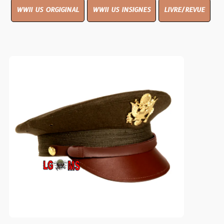
WWII US ORGIGINAL
WWII US INSIGNES
LIVRE/REVUE