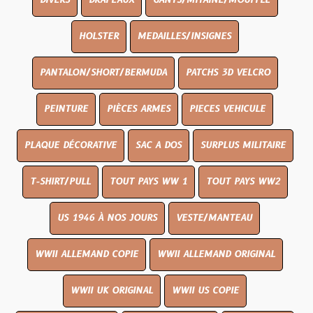
DIVERS
DRAPEAUX
GANTS/MITAINE/MOUFFLE
HOLSTER
MEDAILLES/INSIGNES
PANTALON/SHORT/BERMUDA
PATCHS 3D VELCRO
PEINTURE
PIÈCES ARMES
PIECES VEHICULE
PLAQUE DÉCORATIVE
SAC A DOS
SURPLUS MILITAIRE
T-SHIRT/PULL
TOUT PAYS WW 1
TOUT PAYS WW2
US 1946 À NOS JOURS
VESTE/MANTEAU
WWII ALLEMAND COPIE
WWII ALLEMAND ORIGINAL
WWII UK ORIGINAL
WWII US COPIE