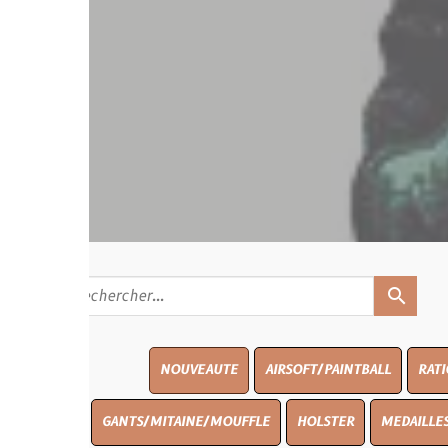
search
NOUVEAUTE
AIRSOFT/PAINTBALL
RATIONS
BLAS
GANTS/MITAINE/MOUFFLE
HOLSTER
MEDAILLES/INSIGNES