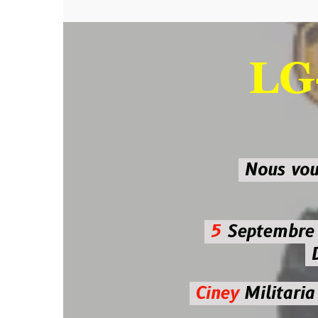
LG-M
SU
Nous vous atten
5
Septembre 2026 
De 7h00
Ciney
Militaria
Diman