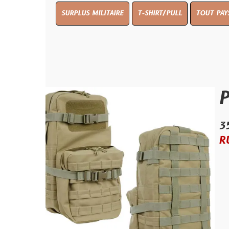
SURPLUS MILITAIRE
T-SHIRT/PULL
TOUT PAYS WW 1
T
Petit 
35.00 €
RUPTURE D