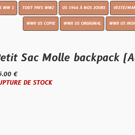
OUT PAYS WW2
US 1946 À NOS JOURS
VESTE/MANTEAU
WWI
WWII US COPIE
WWII US ORGIGINAL
WWII US INSIGNES
LIVR
Sac Molle backpack (Add o
E STOCK