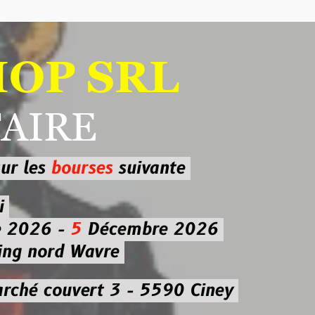
 SRL
RE
ourses
suivante
-
5
Décembre 2026
d Wavre
uvert 3 - 5590 Ciney