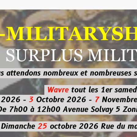
ILITARYSHOP
RPLUS MILITAI
dons nombreux et nombreuses
sur les
b
Wavre
tout les 1er samedi
-
3
Octobre 2026 -
7
Novembre 2026 
 à 12h00
Avenue Solvay 5 Zoning nor
che
25
octobre 2026
Rue du marché co