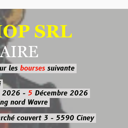
 SRL
RE
ourses
suivante
-
5
Décembre 2026
d Wavre
uvert 3 - 5590 Ciney