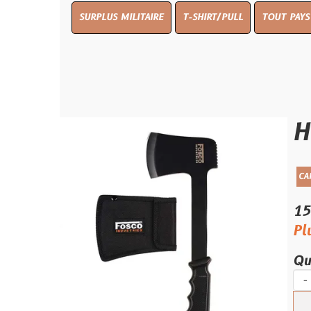
SURPLUS MILITAIRE
T-SHIRT/PULL
TOUT PAYS WW 1
TO
Hachet
CAMPING/SURVIE
15.00 €
Plus que 2 
Quantité :
-
+
Ajouter 