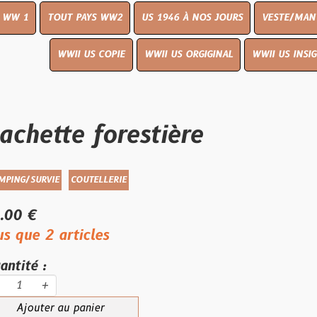
UT PAYS WW2
US 1946 À NOS JOURS
VESTE/MANTEAU
WWI
WWII US COPIE
WWII US ORGIGINAL
WWII US INSIGNES
LIVR
te forestière
COUTELLERIE
articles
au panier