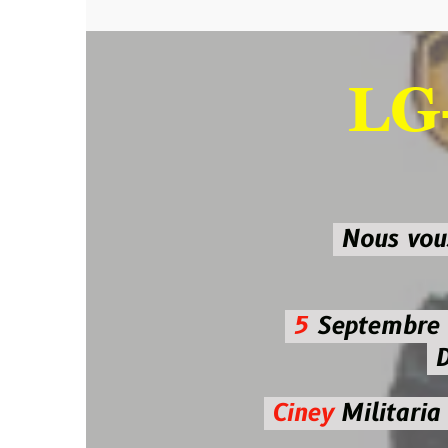
LG-M
SU
Nous vous atten
5
Septembre 2026 
De 7h00
Ciney
Militaria
Diman