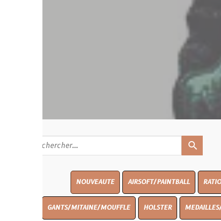
search
NOUVEAUTE
AIRSOFT/PAINTBALL
RATIONS
BLASO
GANTS/MITAINE/MOUFFLE
HOLSTER
MEDAILLES/INSIGNES