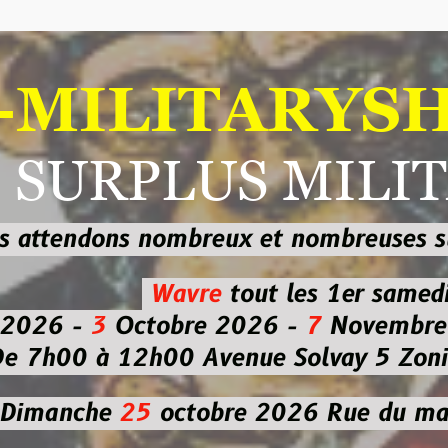
ILITARYSHOP
RPLUS MILITAI
dons nombreux et nombreuses
sur les
b
Wavre
tout les 1er samedi
-
3
Octobre 2026 -
7
Novembre 2026 
 à 12h00
Avenue Solvay 5 Zoning nor
che
25
octobre 2026
Rue du marché co