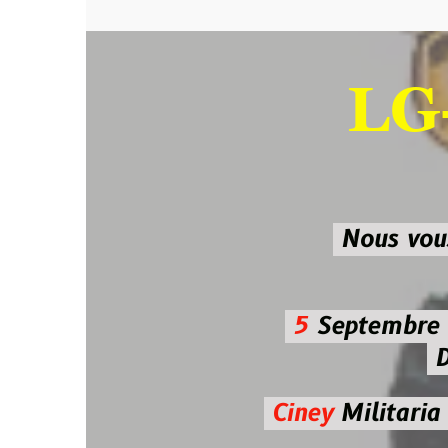
LG-M
SU
Nous vous atten
5
Septembre 2026 
De 7h00
Ciney
Militaria
Diman