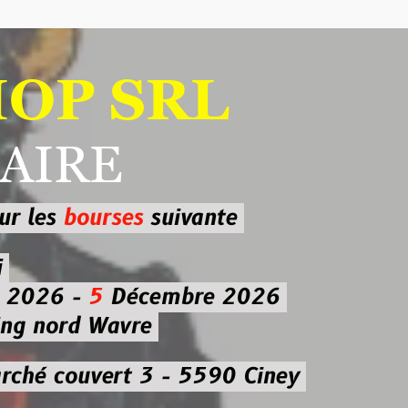
 SRL
RE
ourses
suivante
-
5
Décembre 2026
d Wavre
uvert 3 - 5590 Ciney