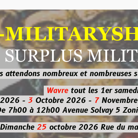
ILITARYSHOP
RPLUS MILITAI
dons nombreux et nombreuses
sur les
b
Wavre
tout les 1er samedi
-
3
Octobre 2026 -
7
Novembre 2026 
 à 12h00
Avenue Solvay 5 Zoning nor
che
25
octobre 2026
Rue du marché co