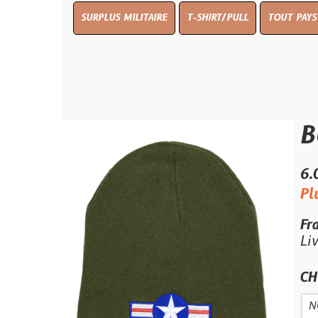
SURPLUS MILITAIRE
T-SHIRT/PULL
TOUT PAYS WW 1
TO
Bonnet
6.00 €
Plus qu'un s
Frais de por
Livraison e
CHOIX COUL
NOIR
GRE