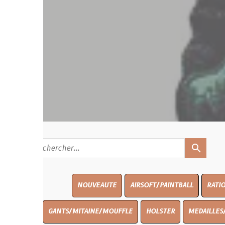
search
NOUVEAUTE
AIRSOFT/PAINTBALL
RATIONS
BLASO
GANTS/MITAINE/MOUFFLE
HOLSTER
MEDAILLES/INSIGNES