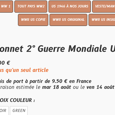
UT PAYS WW2
US 1946 À NOS JOURS
VESTE/MANTEAU
WWI
WWII US COPIE
WWII US ORGIGINAL
WWII US INSIGNES
LIVR
 2° Guerre Mondiale USA g
eul article
t à partir de
9.50 €
en France
stimée le
mar 18 août
ou le
ven 14 août
en livrai
EUR :
EN