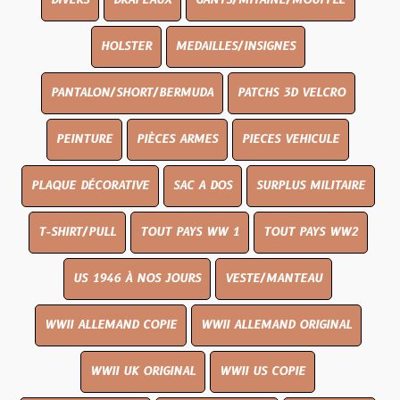
DIVERS
DRAPEAUX
GANTS/MITAINE/MOUFFLE
HOLSTER
MEDAILLES/INSIGNES
PANTALON/SHORT/BERMUDA
PATCHS 3D VELCRO
PEINTURE
PIÈCES ARMES
PIECES VEHICULE
PLAQUE DÉCORATIVE
SAC A DOS
SURPLUS MILITAIRE
T-SHIRT/PULL
TOUT PAYS WW 1
TOUT PAYS WW2
US 1946 À NOS JOURS
VESTE/MANTEAU
WWII ALLEMAND COPIE
WWII ALLEMAND ORIGINAL
WWII UK ORIGINAL
WWII US COPIE