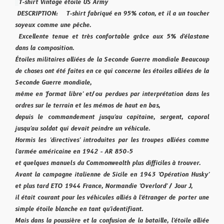
T-shirt Vintage étoile US Army
DESCRIPTION:
T-shirt fabriqué en 95% coton, et il a un toucher
soyeux comme une pêche.
Excellente tenue et très confortable grâce aux 5% d'élastane
dans la composition.
Étoiles militaires alliées de la Seconde Guerre mondiale Beaucoup
de choses ont été faites en ce qui concerne les étoiles alliées de la
Seconde Guerre mondiale,
même en 'format libre' et/ou perdues par interprétation dans les
ordres sur le terrain et les mémos de haut en bas,
depuis le commandement jusqu'au capitaine, sergent, caporal
jusqu'au soldat qui devait peindre un véhicule.
Hormis les 'directives' introduites par les troupes alliées comme
l'armée américaine en 1942 - AR 850-5
et quelques manuels du Commonwealth plus difficiles à trouver.
Avant la campagne italienne de Sicile en 1943 'Opération Husky'
et plus tard ETO 1944 France, Normandie 'Overlord' / Jour J,
il était courant pour les véhicules alliés à l'étranger de porter une
simple étoile blanche en tant qu'identifiant.
Mais dans la poussière et la confusion de la bataille, l'étoile alliée