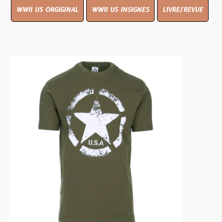
WWII US ORGIGINAL
WWII US INSIGNES
LIVRE/REVUE