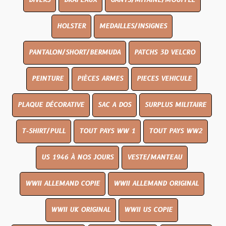
DIVERS
DRAPEAUX
GANTS/MITAINE/MOUFFLE
HOLSTER
MEDAILLES/INSIGNES
PANTALON/SHORT/BERMUDA
PATCHS 3D VELCRO
PEINTURE
PIÈCES ARMES
PIECES VEHICULE
PLAQUE DÉCORATIVE
SAC A DOS
SURPLUS MILITAIRE
T-SHIRT/PULL
TOUT PAYS WW 1
TOUT PAYS WW2
US 1946 À NOS JOURS
VESTE/MANTEAU
WWII ALLEMAND COPIE
WWII ALLEMAND ORIGINAL
WWII UK ORIGINAL
WWII US COPIE