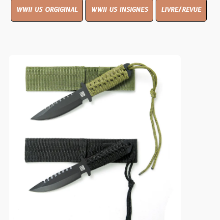
WWII US ORGIGINAL
WWII US INSIGNES
LIVRE/REVUE