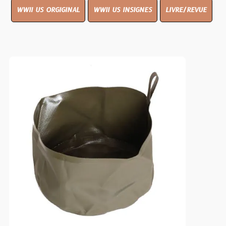
WWII US ORGIGINAL
WWII US INSIGNES
LIVRE/REVUE