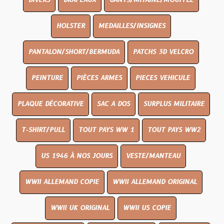
DIVERS
DRAPEAUX
GANTS/MITAINE/MOUFFLE
HOLSTER
MEDAILLES/INSIGNES
PANTALON/SHORT/BERMUDA
PATCHS 3D VELCRO
PEINTURE
PIÈCES ARMES
PIECES VEHICULE
PLAQUE DÉCORATIVE
SAC A DOS
SURPLUS MILITAIRE
T-SHIRT/PULL
TOUT PAYS WW 1
TOUT PAYS WW2
US 1946 À NOS JOURS
VESTE/MANTEAU
WWII ALLEMAND COPIE
WWII ALLEMAND ORIGINAL
WWII UK ORIGINAL
WWII US COPIE