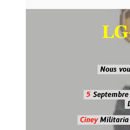
LG-M
SU
Nous vous atten
5
Septembre 2026 
De 7h00
Ciney
Militaria
Diman