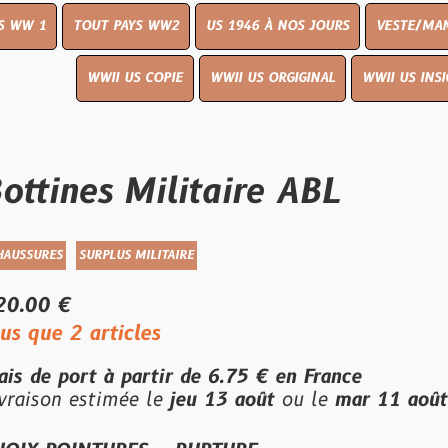
OUT PAYS WW2
US 1946 À NOS JOURS
VESTE/MANTEAU
WWI
WWII US COPIE
WWII US ORGIGINAL
WWII US INSIGNES
LIVR
es Militaire ABL
URPLUS MILITAIRE
articles
t à partir de
6.75 €
en France
stimée le
jeu 13 août
ou le
mar 11 août
en livrai