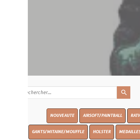
search
NOUVEAUTE
AIRSOFT/PAINTBALL
RATIONS
BLAS
GANTS/MITAINE/MOUFFLE
HOLSTER
MEDAILLES/INSIGNES