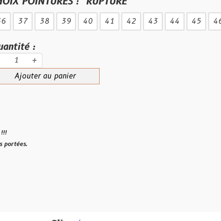
NTURES :
RUPTURE
38
39
40
41
42
43
44
45
46
47
<
au panier