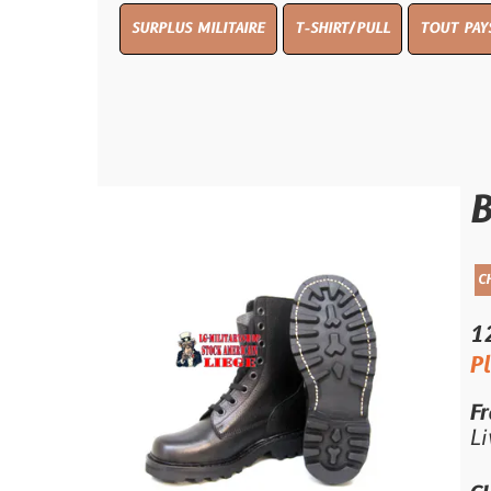
SURPLUS MILITAIRE
T-SHIRT/PULL
TOUT PAYS WW 1
T
Bottin
CHAUSSURES
S
120.00 €
Plus que 2 
Frais de por
Livraison e