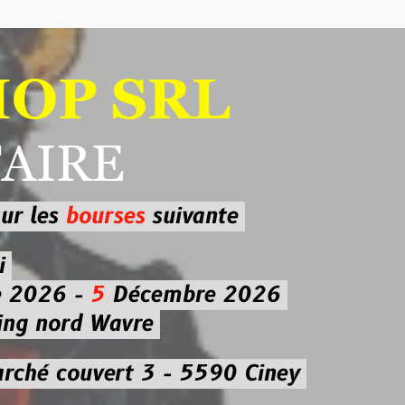
 SRL
RE
ourses
suivante
-
5
Décembre 2026
d Wavre
uvert 3 - 5590 Ciney