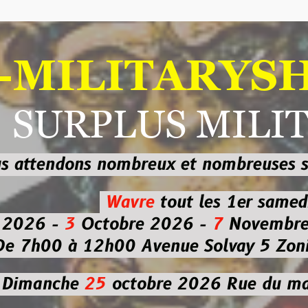
ILITARYSHOP
RPLUS MILITAI
dons nombreux et nombreuses
sur les
b
Wavre
tout les 1er samedi
-
3
Octobre 2026 -
7
Novembre 2026 
 à 12h00
Avenue Solvay 5 Zoning nor
che
25
octobre 2026
Rue du marché co