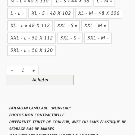
M - L = 40 X 110
L - S = 44 X 98
L - M =
L - L =
XL - S = 48 X 102
XL - M = 48 X 106
XL - L = 48 X 112
XXL - S =
XXL - M =
XXL - L = 52 X 112
3XL - S =
3XL - M =
3XL - L = 56 X 120
-
+
Acheter
PANTALON CAMO ABL "NOUVEAU"
PHOTOS NON CONTRACTUELLE
DIFFÉRENTE TEINTE DE COULEUR, AVEC OU SANS ÉLASTIQUE DE
SERRAGE BAS DE JAMBES