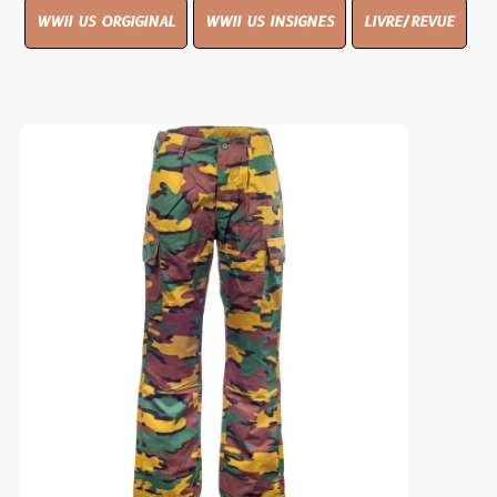
WWII US ORGIGINAL
WWII US INSIGNES
LIVRE/REVUE