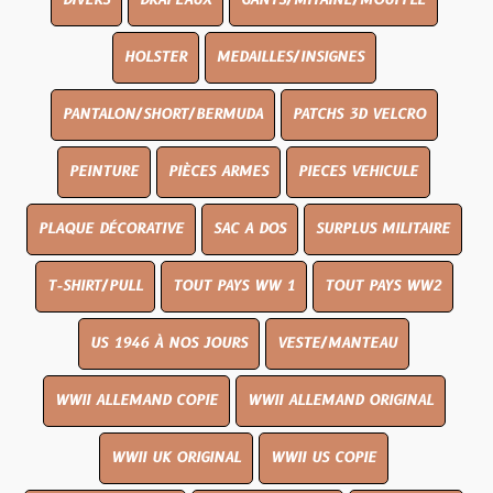
DIVERS
DRAPEAUX
GANTS/MITAINE/MOUFFLE
HOLSTER
MEDAILLES/INSIGNES
PANTALON/SHORT/BERMUDA
PATCHS 3D VELCRO
PEINTURE
PIÈCES ARMES
PIECES VEHICULE
PLAQUE DÉCORATIVE
SAC A DOS
SURPLUS MILITAIRE
T-SHIRT/PULL
TOUT PAYS WW 1
TOUT PAYS WW2
US 1946 À NOS JOURS
VESTE/MANTEAU
WWII ALLEMAND COPIE
WWII ALLEMAND ORIGINAL
WWII UK ORIGINAL
WWII US COPIE