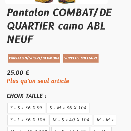
Pantalon COMBAT/DE
QUARTIER camo ABL
NEUF
PANTALON/SHORT/BERMUDA
SURPLUS MILITAIRE
25.00 €
Plus qu'un seul article
CHOIX TAILLE :
S - S = 36 X 98
S - M = 36 X 104
S - L = 36 X 106
M - S = 40 X 104
M - M =