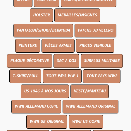
DIVERS
DRAPEAUX
GANTS/MITAINE/MOUFFLE
HOLSTER
MEDAILLES/INSIGNES
PANTALON/SHORT/BERMUDA
PATCHS 3D VELCRO
PEINTURE
PIÈCES ARMES
PIECES VEHICULE
PLAQUE DÉCORATIVE
SAC A DOS
SURPLUS MILITAIRE
T-SHIRT/PULL
TOUT PAYS WW 1
TOUT PAYS WW2
US 1946 À NOS JOURS
VESTE/MANTEAU
WWII ALLEMAND COPIE
WWII ALLEMAND ORIGINAL
WWII UK ORIGINAL
WWII US COPIE