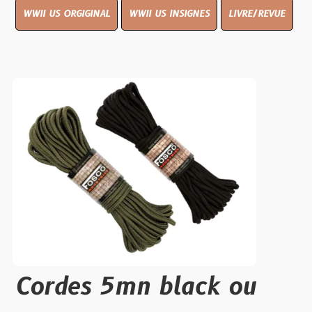
WWII US ORGIGINAL
WWII US INSIGNES
LIVRE/REVUE
Cordes 5mn black ou