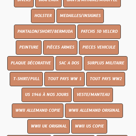
DIVERS
DRAPEAUX
GANTS/MITAINE/MOUFFLE
HOLSTER
MEDAILLES/INSIGNES
PANTALON/SHORT/BERMUDA
PATCHS 3D VELCRO
PEINTURE
PIÈCES ARMES
PIECES VEHICULE
PLAQUE DÉCORATIVE
SAC A DOS
SURPLUS MILITAIRE
T-SHIRT/PULL
TOUT PAYS WW 1
TOUT PAYS WW2
US 1946 À NOS JOURS
VESTE/MANTEAU
WWII ALLEMAND COPIE
WWII ALLEMAND ORIGINAL
WWII UK ORIGINAL
WWII US COPIE