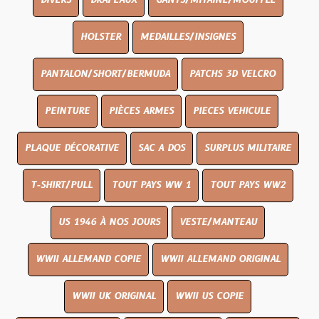
DIVERS
DRAPEAUX
GANTS/MITAINE/MOUFFLE
HOLSTER
MEDAILLES/INSIGNES
PANTALON/SHORT/BERMUDA
PATCHS 3D VELCRO
PEINTURE
PIÈCES ARMES
PIECES VEHICULE
PLAQUE DÉCORATIVE
SAC A DOS
SURPLUS MILITAIRE
T-SHIRT/PULL
TOUT PAYS WW 1
TOUT PAYS WW2
US 1946 À NOS JOURS
VESTE/MANTEAU
WWII ALLEMAND COPIE
WWII ALLEMAND ORIGINAL
WWII UK ORIGINAL
WWII US COPIE