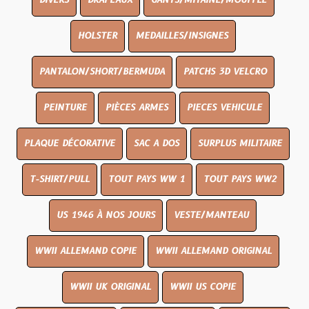
DIVERS
DRAPEAUX
GANTS/MITAINE/MOUFFLE
HOLSTER
MEDAILLES/INSIGNES
PANTALON/SHORT/BERMUDA
PATCHS 3D VELCRO
PEINTURE
PIÈCES ARMES
PIECES VEHICULE
PLAQUE DÉCORATIVE
SAC A DOS
SURPLUS MILITAIRE
T-SHIRT/PULL
TOUT PAYS WW 1
TOUT PAYS WW2
US 1946 À NOS JOURS
VESTE/MANTEAU
WWII ALLEMAND COPIE
WWII ALLEMAND ORIGINAL
WWII UK ORIGINAL
WWII US COPIE