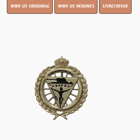
WWII US ORGIGINAL
WWII US INSIGNES
LIVRE/REVUE