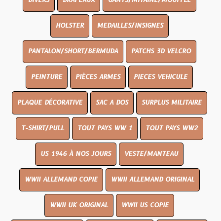
DIVERS
DRAPEAUX
GANTS/MITAINE/MOUFFLE
HOLSTER
MEDAILLES/INSIGNES
PANTALON/SHORT/BERMUDA
PATCHS 3D VELCRO
PEINTURE
PIÈCES ARMES
PIECES VEHICULE
PLAQUE DÉCORATIVE
SAC A DOS
SURPLUS MILITAIRE
T-SHIRT/PULL
TOUT PAYS WW 1
TOUT PAYS WW2
US 1946 À NOS JOURS
VESTE/MANTEAU
WWII ALLEMAND COPIE
WWII ALLEMAND ORIGINAL
WWII UK ORIGINAL
WWII US COPIE