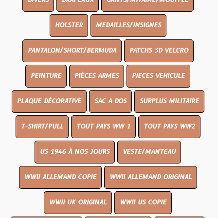
DIVERS
DRAPEAUX
GANTS/MITAINE/MOUFFLE
HOLSTER
MEDAILLES/INSIGNES
PANTALON/SHORT/BERMUDA
PATCHS 3D VELCRO
PEINTURE
PIÈCES ARMES
PIECES VEHICULE
PLAQUE DÉCORATIVE
SAC A DOS
SURPLUS MILITAIRE
T-SHIRT/PULL
TOUT PAYS WW 1
TOUT PAYS WW2
US 1946 À NOS JOURS
VESTE/MANTEAU
WWII ALLEMAND COPIE
WWII ALLEMAND ORIGINAL
WWII UK ORIGINAL
WWII US COPIE