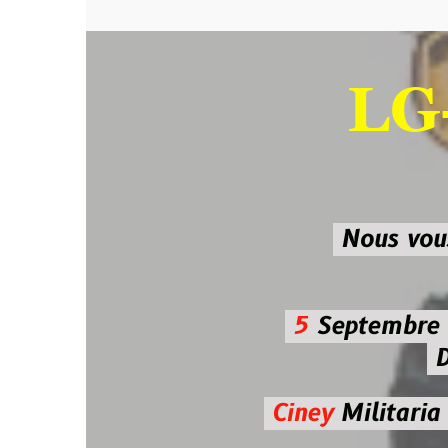
LG-M
SU
Nous vous atten
5
Septembre 2026 
De 7h00
Ciney
Militaria
Diman