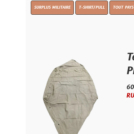
SURPLUS MILITAIRE
T-SHIRT/PULL
TOUT PAYS WW 1
TO
Tent, 
PRODU
60.00 €
RUPTURE D