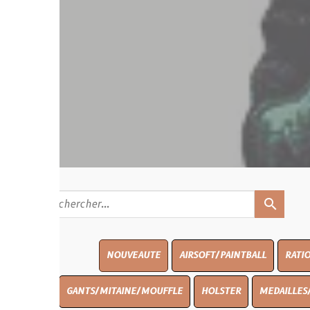
search
NOUVEAUTE
AIRSOFT/PAINTBALL
RATIONS
BLASO
GANTS/MITAINE/MOUFFLE
HOLSTER
MEDAILLES/INSIGNES