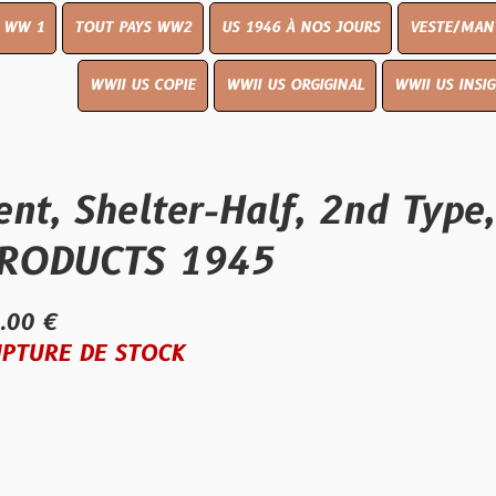
UT PAYS WW2
US 1946 À NOS JOURS
VESTE/MANTEAU
WWI
WWII US COPIE
WWII US ORGIGINAL
WWII US INSIGNES
LIVR
Shelter-Half, 2nd Type, U
CTS 1945
E STOCK