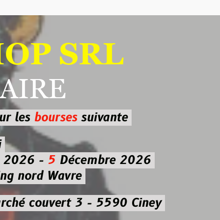
 SRL
RE
ourses
suivante
-
5
Décembre 2026
d Wavre
uvert 3 - 5590 Ciney