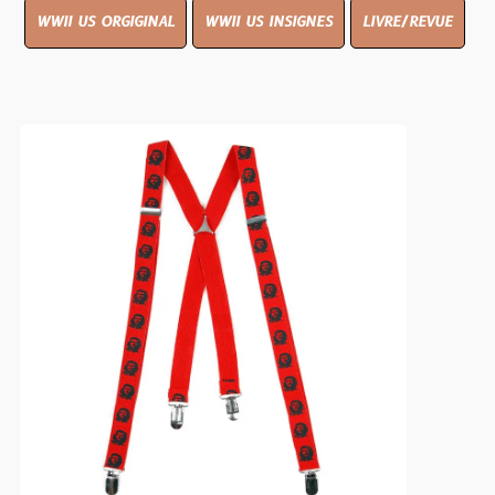
WWII US ORGIGINAL
WWII US INSIGNES
LIVRE/REVUE