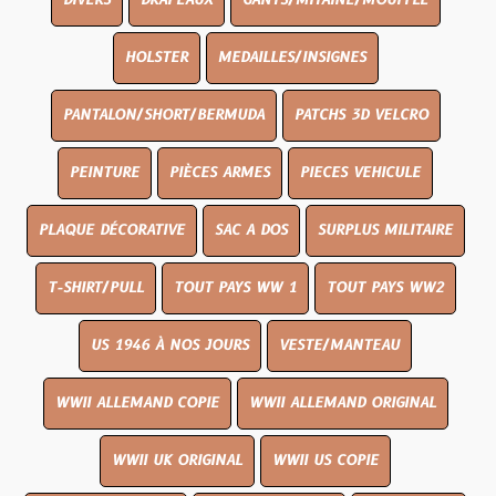
DIVERS
DRAPEAUX
GANTS/MITAINE/MOUFFLE
HOLSTER
MEDAILLES/INSIGNES
PANTALON/SHORT/BERMUDA
PATCHS 3D VELCRO
PEINTURE
PIÈCES ARMES
PIECES VEHICULE
PLAQUE DÉCORATIVE
SAC A DOS
SURPLUS MILITAIRE
T-SHIRT/PULL
TOUT PAYS WW 1
TOUT PAYS WW2
US 1946 À NOS JOURS
VESTE/MANTEAU
WWII ALLEMAND COPIE
WWII ALLEMAND ORIGINAL
WWII UK ORIGINAL
WWII US COPIE