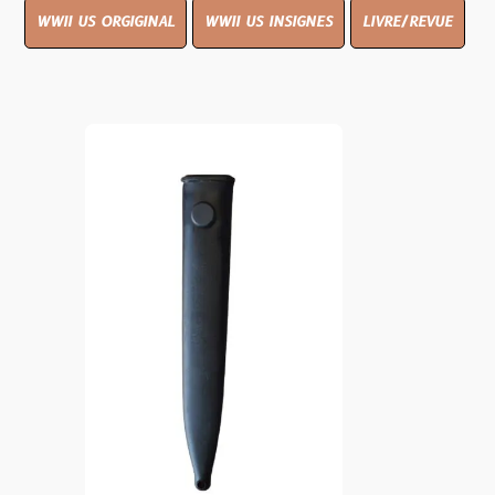
WWII US ORGIGINAL
WWII US INSIGNES
LIVRE/REVUE