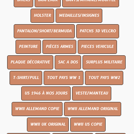
DIVERS
DRAPEAUX
GANTS/MITAINE/MOUFFLE
HOLSTER
MEDAILLES/INSIGNES
PANTALON/SHORT/BERMUDA
PATCHS 3D VELCRO
PEINTURE
PIÈCES ARMES
PIECES VEHICULE
PLAQUE DÉCORATIVE
SAC A DOS
SURPLUS MILITAIRE
T-SHIRT/PULL
TOUT PAYS WW 1
TOUT PAYS WW2
US 1946 À NOS JOURS
VESTE/MANTEAU
WWII ALLEMAND COPIE
WWII ALLEMAND ORIGINAL
WWII UK ORIGINAL
WWII US COPIE