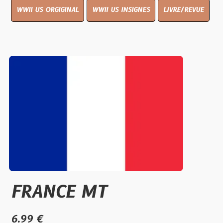
WWII US ORGIGINAL
WWII US INSIGNES
LIVRE/REVUE
FRANCE MT
6.99 €