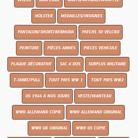
DIVERS
DRAPEAUX
GANTS/MITAINE/MOUFFLE
HOLSTER
MEDAILLES/INSIGNES
PANTALON/SHORT/BERMUDA
PATCHS 3D VELCRO
PEINTURE
PIÈCES ARMES
PIECES VEHICULE
PLAQUE DÉCORATIVE
SAC A DOS
SURPLUS MILITAIRE
T-SHIRT/PULL
TOUT PAYS WW 1
TOUT PAYS WW2
US 1946 À NOS JOURS
VESTE/MANTEAU
WWII ALLEMAND COPIE
WWII ALLEMAND ORIGINAL
WWII UK ORIGINAL
WWII US COPIE